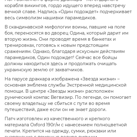
корабля викингов, гордо идущего вперед навстречу
вечной славе. Надпись «Один подождет» подчеркивает
весь символизм нашивки парамедиков.
В скандинавской мифологии воины, павшие на поле
боя, переносятся во дворец Одина, который дарит им
вторую жизнь. Они проводят время в банкетах и
тренировках, готовясь к новым предстоящим
сражениям. Однако, благодаря искусным действиям
парамедиков, Один подождет! Сейчас все бойцы
должны находиться здесь и продолжать очищать
украинскую землю от захватчиков.
На парусе драккара изображена «Звезда жизни» –
основная эмблема службы Экстренной медицинской
помощи. В центре «Звезды жизни» расположен
рунический компас Вегвизир. По легенде, он помогает
своему владельцу не сбиться с пути во время
путешествий, даже если он не знает дороги.
Патч изготовлен из качественного и крепкого
материала Oxford 190г/м с нанесением полноцветной
печати. Крепится на одежду, сумки, рюкзаки или