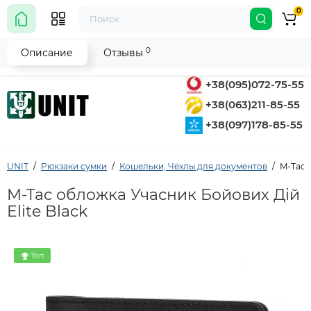
0
0
Описание
Отзывы
+38(095)072-75-55
+38(063)211-85-55
+38(097)178-85-55
UNIT
Рюкзаки сумки
Кошельки, Чехлы для документов
M-Tac 
M-Tac обложка Учасник Бойових Дій
Elite Black
Топ