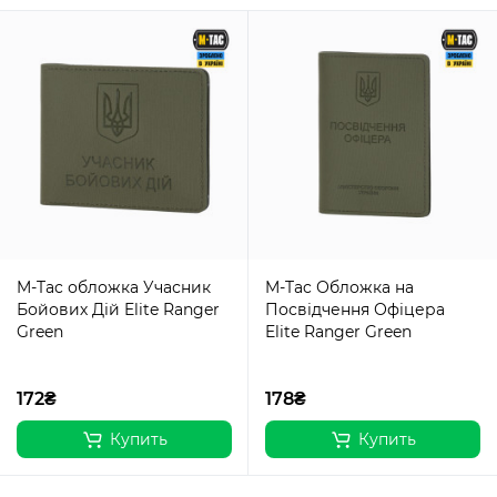
M-Tac обложка Учасник
M-Tac Обложка на
Бойових Дій Elite Ranger
Посвідчення Офіцера
Green
Elite Ranger Green
172₴
178₴
Купить
Купить