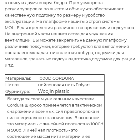
к поясу и двумя вокруг бедра. Предусмотрена
регулирулировка по высоте и объему,что обеспечивает
качественную подгонку по размеру и удобство
эксплуатации. На платформе нашиты 5 строп системы
MOLLE для крепления различного снаряжения и подсумков.
На внутренней части нашита сетка для улучшения
вентиляции. Вы можете закрепить на данную платформу
различные подсумки, которые требуются для выполнения
поставленных задач: пистолетная кобура, подсумки для
магазинов,гранатные подсумки,аптечка,подсумок для рации
и т.д.
Материалы:
1000D CORDURA
Нитки:
нейлоновая нить Polyart
Woojin plastic
Фурнитура:
Благодаря своим уникальным качествам
Cordura широко применяется в тактическом
снаряжении военных, сил правопорядка и
сил специального назначения. В основном
это материалы с линейной плотностью 1000d
и 500d. Линейная плотность - это
соотношение массы нити материи и ее