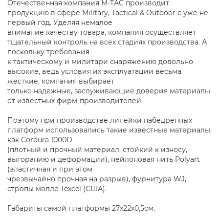
Отечественная компания M-TAC производит
продукцию в сфере Military, Tactical & Outdoor с уже не
первый год. Уделяя немалое
внимание качеству товара, компания осуществляет
тщательный контроль на всех стадиях производства. А
поскольку требования
к тактическому и милитари снаряжению довольно
высокие, ведь условия их эксплуатации весьма
жесткие, компания выбирает
только надежные, заслуживающие доверия материалы
от известных фирм-производителей.
Поэтому при производстве линейки набедренных
платформ использовались такие известные материалы,
как Cordura 1000D
(плотный и прочный материал, стойкий к износу,
выгоранию и деформации), нейлоновая нить Polyart
(эластичная и при этом
чрезвычайно прочная на разрыв), фурнитура WJ,
стропы молле Texcel (США).
Габариты самой платформы 27х22х0,5см.