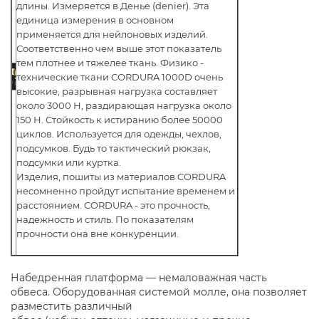
длины. Измеряется в Денье (denier). Эта
единица измерения в основном
применяется для нейлоновых изделий.
Соответственно чем выше этот показатель
тем плотнее и тяжелее ткань. Физико -
технические ткани CORDURA 1000D очень
высокие, разрывная нагрузка составляет
около 3000 Н, раздирающая нагрузка около
150 Н. Стойкость к истиранию более 50000
циклов. Используется для одежды, чехлов,
подсумков. Будь то тактический рюкзак,
подсумки или куртка.
Изделия, пошиты из материалов CORDURA
несомненно пройдут испытание временем и
расстоянием. CORDURA - это прочность,
надежность и стиль. По показателям
прочности она вне конкуренции.
Набедренная платформа — немаловажная часть
обвеса. Оборудованная системой молле, она позволяет
разместить различный