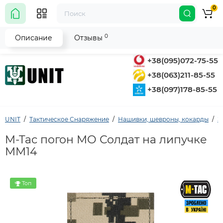
0
0
Описание
Отзывы
+38(095)072-75-55
+38(063)211-85-55
+38(097)178-85-55
UNIT
Тактическое Снаряжение
Нашивки, шевроны, кокарды
З
M-Tac погон МО Солдат на липучке
ММ14
Топ