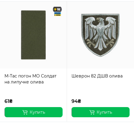
M-Tac погон МО Солдат
Шеврон 82 ДШВ олива
на липучке олива
61₴
94₴
Купить
Купить