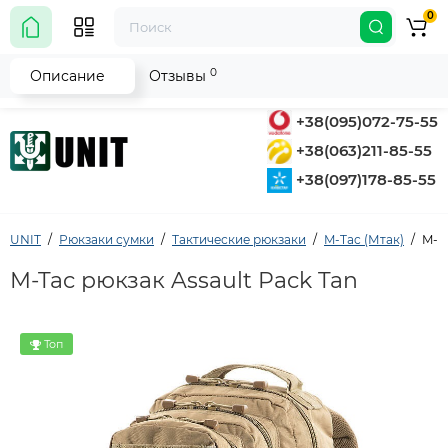
0
0
Описание
Отзывы
+38(095)072-75-55
+38(063)211-85-55
+38(097)178-85-55
UNIT
Рюкзаки сумки
Тактические рюкзаки
M-Tac (Мтак)
M-T
M-Tac рюкзак Assault Pack Tan
Топ