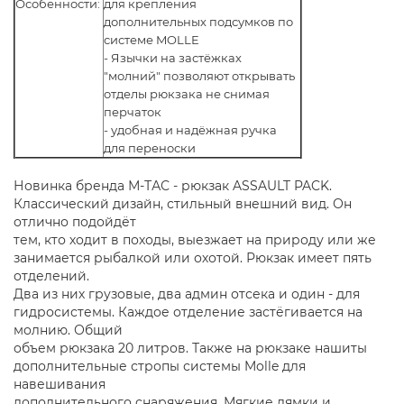
Особенности:
для крепления
дополнительных подсумков по
системе MOLLE
- Язычки на застёжках
"молний" позволяют открывать
отделы рюкзака не снимая
перчаток
- удобная и надёжная ручка
для переноски
Новинка бренда М-ТАС - рюкзак ASSAULT PACK.
Классический дизайн, стильный внешний вид. Он
отлично подойдёт
тем, кто ходит в походы, выезжает на природу или же
занимается рыбалкой или охотой. Рюкзак имеет пять
отделений.
Два из них грузовые, два админ отсека и один - для
гидросистемы. Каждое отделение застёгивается на
молнию. Общий
объем рюкзака 20 литров. Также на рюкзаке нашиты
дополнительные стропы системы Molle для
навешивания
дополнительного снаряжения. Мягкие лямки и