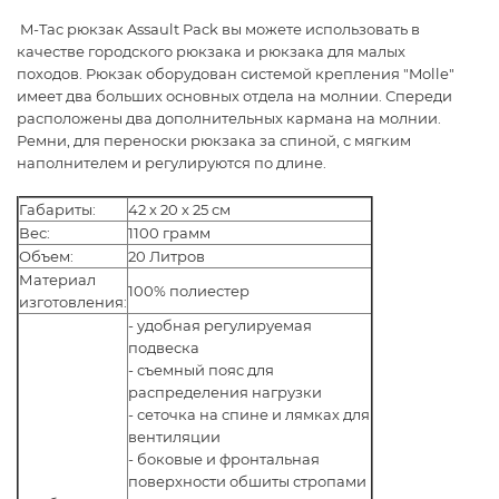
M-Tac рюкзак Assault Pack
вы м
ожете использовать в
качестве городского рюкзака и рюкзака для малых
походов. Рюкзак оборудован системой крепления "Molle"
имеет два больших основных отдела на молнии. Спереди
расположены два дополнительных кармана на молнии.
Ремни, для переноски рюкзака за спиной, с мягким
наполнителем и регулируются по длине.
Габариты:
42 х 20 х 25 см
Вес:
1100 грамм
Объем:
20 Литров
Материал
100% полиестер
изготовления:
- удобная регулируемая
подвеска
- съемный пояс для
распределения нагрузки
- сеточка на спине и лямках для
вентиляции
- боковые и фронтальная
поверхности обшиты стропами