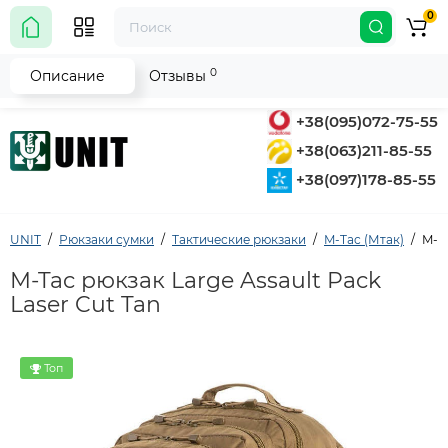
0
0
Описание
Отзывы
+38(095)072-75-55
+38(063)211-85-55
+38(097)178-85-55
UNIT
Рюкзаки сумки
Тактические рюкзаки
M-Tac (Мтак)
M-Ta
M-Tac рюкзак Large Assault Pack
Laser Cut Tan
Топ