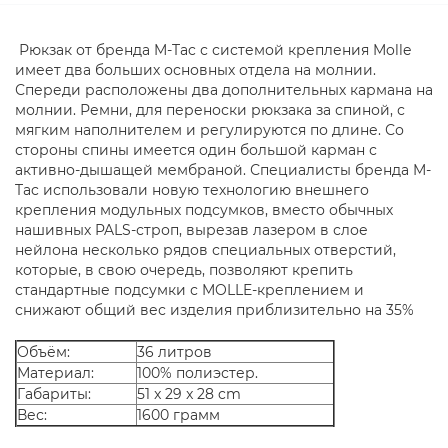
Рюкзак от бренда M-Tac с системой крепления Molle
имеет два больших основных отдела на молнии.
Спереди расположены два дополнительных кармана на
молнии. Ремни, для переноски рюкзака за спиной, с
мягким наполнителем и регулируются по длине. Со
стороны спины имеется один большой карман с
активно-дышащей мембраной. Специалисты бренда M-
Tac использовали новую технологию внешнего
крепления модульных подсумков, вместо обычных
нашивных PALS-строп, вырезав лазером в слое
нейлона несколько рядов специальных отверстий,
которые, в свою очередь, позволяют крепить
стандартные подсумки с MOLLE-креплением и
снижают общий вес изделия приблизительно на 35%
Объём:
36 литров
Материал:
100% полиэстер.
Габариты:
51 x 29 x 28 cm
Вес:
1600 грамм