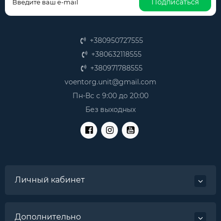
Подписаться
+380950727555
+380632118555
+380971788555
voentorg.unit@gmail.com
Пн-Вс с 9:00 до 20:00
Без выходных
Личный кабинет
Дополнительно