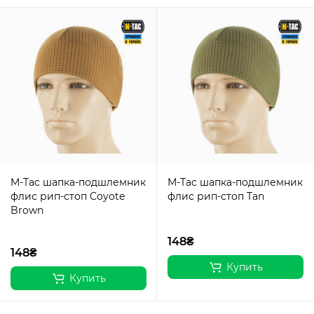
M-Tac шапка-подшлемник
M-Tac шапка-подшлемник
флис рип-стоп Coyote
флис рип-стоп Tan
Brown
148₴
148₴
Купить
Купить