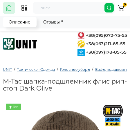
0
0
Описание
Отзывы
+38(095)072-75-55
+38(063)211-85-55
+38(097)178-85-55
UNIT
Тактическая Одежда
Головные уборы
Бафы, подшлемни
M-Tac шапка-подшлемник флис рип-
стоп Dark Olive
Топ