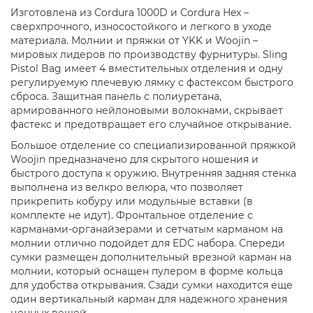
Изготовлена из Cordura 1000D и Cordura Hex –
сверхпрочного, износостойкого и легкого в уходе
материала. Молнии и пряжки от YKK и Woojin –
мировых лидеров по производству фурнитуры. Sling
Pistol Bag имеет 4 вместительных отделения и одну
регулируемую плечевую лямку с фастексом быстрого
сброса. Защитная панель с полиуретана,
армированного нейлоновыми волокнами, скрывает
фастекс и предотвращает его случайное открывание.
Большое отделение со специализированной пряжкой
Woojin предназначено для скрытого ношения и
быстрого доступа к оружию. Внутренняя задняя стенка
выполнена из велкро велюра, что позволяет
прикрепить кобуру или модульные вставки (в
комплекте не идут). Фронтальное отделение с
карманами-органайзерами и сетчатым карманом на
молнии отлично подойдет для EDC набора. Спереди
сумки размещен дополнительный врезной карман на
молнии, который оснащен пулером в форме кольца
для удобства открывания. Сзади сумки находится еще
один вертикальный карман для надежного хранения