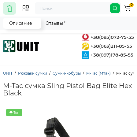
0
0
Описание
Отзывы
+38(095)072-75-55
+38(063)211-85-55
+38(097)178-85-55
UNIT
Рюкзаки сумки
Сумки-кобуры
M-Tac (Мтак)
M-Tac сумка
M-Tac сумка Sling Pistol Bag Elite Hex
Black
Топ