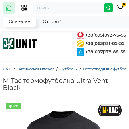
0
0
Описание
Отзывы
+38(095)072-75-55
+38(063)211-85-55
+38(097)178-85-55
UNIT
Тактическая Одежда
Футболки
Потоотводящие футболк
M-Tac термофутболка Ultra Vent
Black
Топ