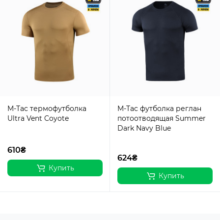
M-Tac термофутболка
M-Tac футболка реглан
Ultra Vent Coyote
потоотводящая Summer
Dark Navy Blue
610₴
624₴
Купить
Купить