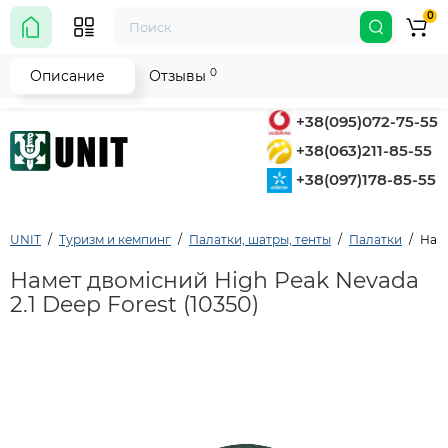
0
0
Описание
Отзывы
+38(095)072-75-55
+38(063)211-85-55
+38(097)178-85-55
UNIT
Туризм и кемпинг
Палатки, шатры, тенты
Палатки
Наме
Намет двомісний High Peak Nevada
2.1 Deep Forest (10350)