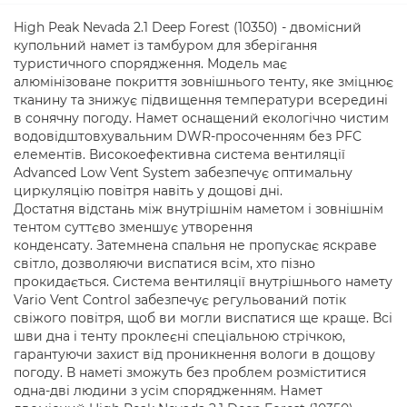
High Peak Nevada 2.1 Deep Forest (10350) - двомісний
купольний намет із тамбуром для зберігання
туристичного спорядження. Модель має
алюмінізоване покриття зовнішнього тенту, яке зміцнює
тканину та знижує підвищення температури всередині
в сонячну погоду. Намет оснащений екологічно чистим
водовідштовхувальним DWR-просоченням без PFC
елементів. Високоефективна система вентиляції
Advanced Low Vent System забезпечує оптимальну
циркуляцію повітря навіть у дощові дні.
Достатня відстань між внутрішнім наметом і зовнішнім
тентом суттєво зменшує утворення
конденсату. Затемнена спальня не пропускає яскраве
світло, дозволяючи виспатися всім, хто пізно
прокидається. Система вентиляції внутрішнього намету
Vario Vent Control забезпечує регульований потік
свіжого повітря, щоб ви могли виспатися ще краще. Всі
шви дна і тенту проклеєні спеціальною стрічкою,
гарантуючи захист від проникнення вологи в дощову
погоду. В наметі зможуть без проблем розміститися
одна-дві людини з усім спорядженням. Намет