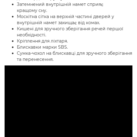
Затемнений внутрішній намет сприяє
кращому сну.
Москітна сітка на верхній частині дверей у
внутрішній намет захищає від комах.
Кишені для зручного зберігання речей першої
необхідності.
Кріплення для ліхтаря.
Блискавки марки SBS.
Сумка-чохол на блискавці для зручного зберігання
та перенесення.