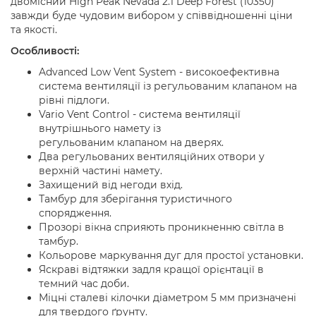
двомісний High Peak Nevada 2.1 Deep Forest (10350)
завжди буде чудовим вибором у співвідношенні ціни
та якості.
Особливості:
Advanced Low Vent System - високоефективна
система вентиляції із регульованим клапаном на
рівні підлоги.
Vario Vent Control - система вентиляції
внутрішнього намету із
регульованим клапаном на дверях.
Два регульованих вентиляційних отвори у
верхній частині намету.
Захищений від негоди вхід.
Тамбур для зберігання туристичного
спорядження.
Прозорі вікна сприяють проникненню світла в
тамбур.
Кольорове маркування дуг для простої установки.
Яскраві відтяжки задля кращої орієнтації в
темний час доби.
Міцні сталеві кілочки діаметром 5 мм призначені
для твердого ґрунту.