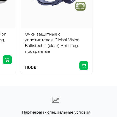
Очки з
уплотни
Eliminat
прозра
sion
Очки защитные с
вставк
og,
уплотнителем Global Vision
Ballistech-1 (clear) Anti-Fog,
1100₴
прозрачные
1100₴
Партнерам - специальные условия