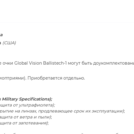
а
on
(США)
ки Global Vision Ballistech-1 могут быть доукомплектован
иоптриями).
Приобретается отдельно.
Military Specifications);
щита от ультрафиолета);
рытие на линзах, продлевающее срок их эксплуатации)
;
ащита от ветра и пыли)
;
ащита от запотевания)
;