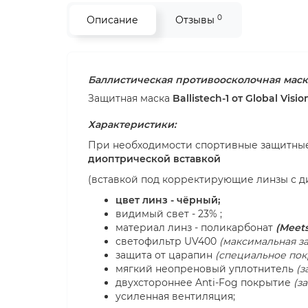
0
Описание
Отзывы
Баллистическая противоосколочная маск
Защитная маска
Ballistech-1 от Global Visi
Характеристики:
При необходимости спортивные защитные оч
диоптрической вставкой
(вставкой под корректирующие линзы с д
цвет линз - чёрный;
видимый свет - 23% ;
материал линз - поликарбонат
(
Meets 
светофильтр UV400
(максимальная за
защита от царапин
(специальное пок
мягкий неопреновый уплотнитель
(з
двухстороннее Anti-Fog покрытие
(з
усиленная вентиляция;