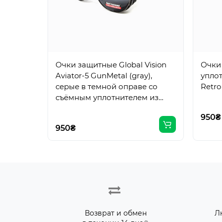
Очки защитные Global Vision
Очки
Aviator-5 GunMetal (gray),
уплот
серые в темной оправе со
Retro
съёмным уплотнителем из
синтетитечской "кожи"
950₴
950₴
Возврат и обмен
Л