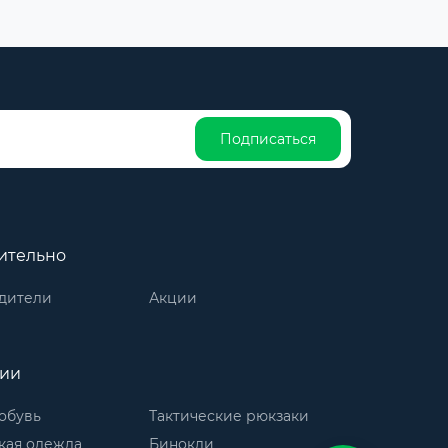
Подписаться
ительно
дители
Акции
рии
обувь
Тактические рюкзаки
кая одежда
Бинокли