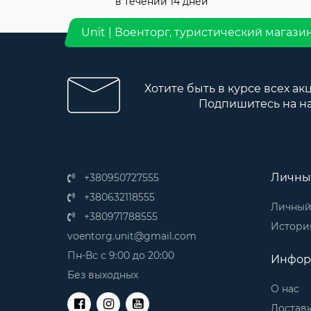
в течении 14 дней
Unit | Военторг, туристический магази
Хотите быть в курсе всех ак
Подпишитесь на н
Личны
+380950727555
+380632118555
Личный
+380971788555
История
voentorg.unit@gmail.com
Пн-Вс с 9:00 до 20:00
Инфор
Без выходных
О нас
Доставк