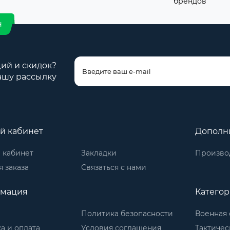
брендов
н
ций и скидок?
ашу рассылку
й кабинет
Дополн
 кабинет
Закладки
Произво
 заказа
Связаться с нами
мация
Катего
Политика безопасности
Военная 
а и оплата
Условия соглашения
Тактичес