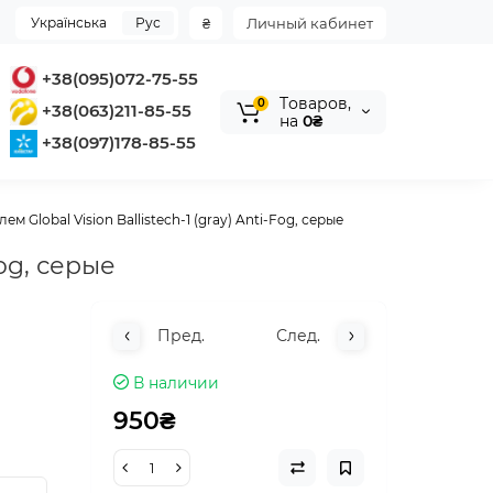
Українська
Рус
₴
Личный кабинет
+38(095)072-75-55
Tоваров,
0
+38(063)211-85-55
на
0₴
+38(097)178-85-55
 Global Vision Ballistech-1 (gray) Anti-Fog, серые
Fog, серые
Пред.
След.
В наличии
950₴