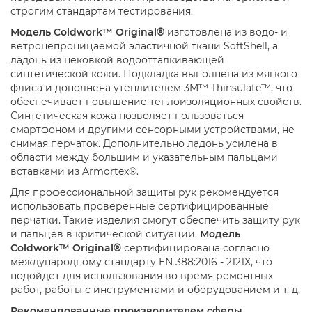
строгим стандартам тестирования.
Модель Coldwork™ Original®
изготовлена из водо- и
ветронепроницаемой эластичной ткани SoftShell, а
ладонь из нековкой водоотталкивающей
синтетической кожи. Подкладка выполнена из мягкого
флиса и дополнена утеплителем 3M™ Thinsulate™, что
обеспечивает повышение теплоизоляционных свойств.
Синтетическая кожа позволяет пользоваться
смартфоном и другими сенсорными устройствами, не
снимая перчаток. Дополнительно ладонь усилена в
области между большим и указательным пальцами
вставками из Armortex®.
Для профессиональной защиты рук рекомендуется
использовать проверенные сертифицированные
перчатки. Такие изделия смогут обеспечить защиту рук
и пальцев в критической ситуации.
Модель
Coldwork™ Original®
сертифицирована согласно
международному стандарту EN 388:2016 - 2121X, что
подойдет для использования во время ремонтных
работ, работы с инструментами и оборудованием и т. д.
Рекомендованные производителем сферы