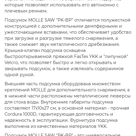
которые позволяют использовать его автономно с
плечевым ремнем.
Подсумок MOLLE SAW "PK-BP" отличается полужесткой
конструкцией с дополнительными демпферными и
ужесточающими вставками, что обеспечивает удобство
при загрузке и разгрузке тяжелого снаряжения, а
также снижает звук металлического дребезжания.
Крышка-клапан подсумка оснащена
быстрооткрываемой пряжкой FasTex YKK и "липучкой"
Velcro, что позволяет быстро и легко открывать и
закрывать подсумок, а также извлекать содержимое
одной рукой.
Внешняя часть подсумка оборудована множеством
креплений MOLLE для дополнительного снаряжения, а
в нижней части расположены металлические люверсы
для стока воды. Внутренние габариты подсумка
составляют 17х10х27 см, а основной материал - прочная
Cordura 1000D, гарантирующая долговечность и
надежность в эксплуатации. Фурнитура подсумка
выполнена из качественных материалов YKK.
Подсумок MOLLE SAW "PK-BP" - это универсальное,