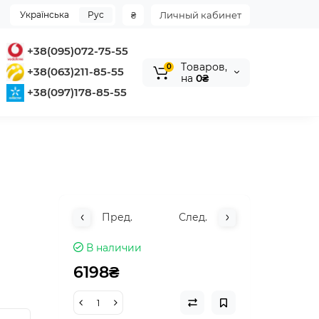
Українська
Рус
₴
Личный кабинет
+38(095)072-75-55
Tоваров,
0
+38(063)211-85-55
на
0₴
+38(097)178-85-55
Пред.
След.
В наличии
6198₴