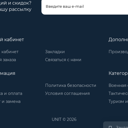
ций и скидок?
ашу рассылку
й кабинет
Дополн
 кабинет
Закладки
Произво
 заказа
Связаться с нами
мация
Катего
Политика безопасности
Военная 
а и оплата
Условия соглашения
Тактичес
 и замена
Туризм и
UNIT © 2026
Закл