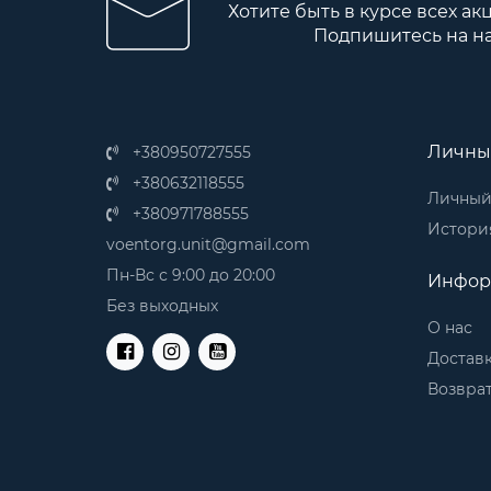
Хотите быть в курсе всех ак
Подпишитесь на н
Личны
+380950727555
+380632118555
Личный
+380971788555
История
voentorg.unit@gmail.com
Пн-Вс с 9:00 до 20:00
Инфор
Без выходных
О нас
Доставк
Возврат