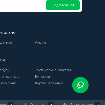
Подписаться
ительно
дители
Акции
рии
обувь
Тактические рюкзаки
кая одежда
Бинокли
 кемпинг
Куртки военные
адки
Сравнить
Вы смотрели
0
0
0