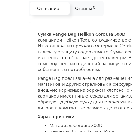
0
Описание
Отзывы
Сумка Range Bag Helikon Cordura 500D
— 
компанией Helikon-Tex в сотрудничестве с
Изготовлена из прочного материала Cord
надежную защиту содержимого. Сумка ос
из стенок, что облегчает доступ к вещам. 
семь внутренних отделений на липучках и
собственным потребностям.
Range Bag предназначена для размещения
магазинов и других стрелковых аксессуа
внешние карманы: на верхнем клапане (с м
карманов имеет пять отсеков для организ
образуют удобную ручку для переноски, а
литров и компактные размеры делают ее 
Характеристики:
Материал: Cordura 500D;
Размеры: 35 см х 22 см х 24 см;