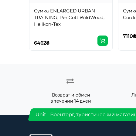
Сумка ENLARGED URBAN
Сумк
TRAINING, PenCott WildWood,
Cordu
Helikon-Tex
7110
6462₴
Возврат и обмен
Л
в течении 14 дней
Unit | Военторг, туристический магази