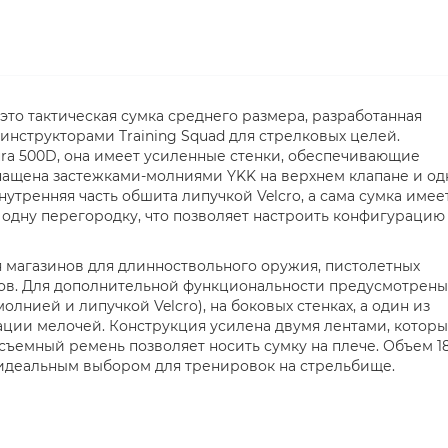
это тактическая сумка среднего размера, разработанная
 инструкторами Training Squad для стрелковых целей.
ura 500D, она имеет усиленные стенки, обеспечивающие
нащена застежками-молниями YKK на верхнем клапане и од
Внутренняя часть обшита липучкой Velcro, а сама сумка имее
 одну перегородку, что позволяет настроить конфигурацию
 магазинов для длинноствольного оружия, пистолетных
ров. Для дополнительной функциональности предусмотрены
олнией и липучкой Velcro), на боковых стенках, а один из
ации мелочей. Конструкция усилена двумя лентами, котор
 съемный ремень позволяет носить сумку на плече. Объем 1
идеальным выбором для тренировок на стрельбище.