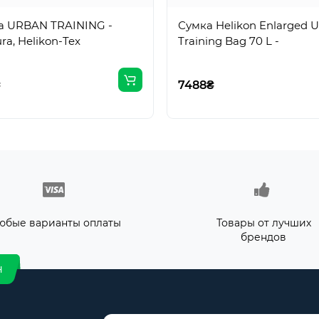
а URBAN TRAINING -
Сумка Helikon Enlarged 
ra, Helikon-Tex
Training Bag 70 L -
₴
7488₴
юбые варианты оплаты
Товары от лучших
брендов
н