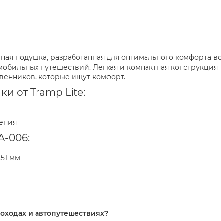
увная подушка, разработанная для оптимального комфорта в
мобильных путешествий. Легкая и компактная конструкция
венников, которые ищут комфорт.
и от Tramp Lite:
ения
A-006:
,51 мм
оходах и автопутешествиях?