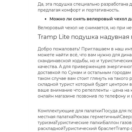
Да, эта подушка специально разработана 
предлагая комфорт и портативность.
Можно ли снять велюровый чехол д
Велюровый чехол не снимается, но при н
Tramp Lite подушка надувная 
Добро пожаловать! Приглашаем в наш инте
можете найти всё, что вам нужно для дина
скандинавской ходьбы, но и туристичес
качества. А для приверженцев энергичног
доставкой по Сумам и остальным городам
таком случае вам стоит глянуть на такого
складной турист который будет центром в
ваше внимание что репелленты - цена на к
онлайн магазине позвонив по телефону и 
Комплектующие для палаткиПосуда для п
местная палаткаРюкзак герметичныйСвер
туризмаТуристические палкиБаллон газо
раскладнойТуристический браслетTramp 