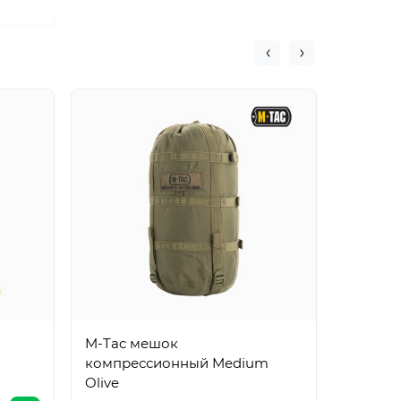
M-Tac мешок
M-Tac 
компрессионный Medium
компре
Olive
Black