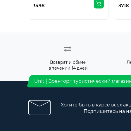
349₴
371₴
Возврат и обмен
Л
в течении 14 дней
Unit | Военторг, туристический магази
Хотите быть в курсе всех ак
Подпишитесь на н