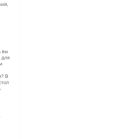
вий,
ь вы
 для
и
м? В
стол
ь
4