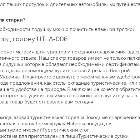
для пеших прогулок и длительных автомобильных путешест
ля стирки?
еобходимости подушку можно почистить влажной тряпкой.
под голову UTLA-006
рнет магазин для туристов и походного снаряжения, здес
мичного отдыха. Наш спектр товаров имеет не только палка
кие сидушки которые обладают необходимыми сертификатам
о отдыха рекомендуем купить газовый резак с быстрой
 Украины. Планируете отдохнуть c максимальным удобство
 рода предложения, как столы складные туристические, или 
ашего удобства на природе. В заключение хочется обратит
оторые вас удивит, вы имеете возможность купить у нас в
ваш товар будет отправлен вам сегодня
оходаГазовая туристическая горелкаПоходные снаряжения
хлегкая палаткаТермокружкаНаборы посуды для
вый туристическийТуристический стол
система для приготовления пищиТуристические сумки