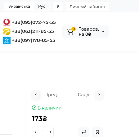
Українська
Рус
₴
Личный кабинет
+38(095)072-75-55
Tоваров,
0
+38(063)211-85-55
на
0₴
+38(097)178-85-55
Пред.
След.
В наличии
173₴