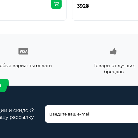
392₴
юбые варианты оплаты
Товары от лучших
брендов
н
ций и скидок?
ашу рассылку