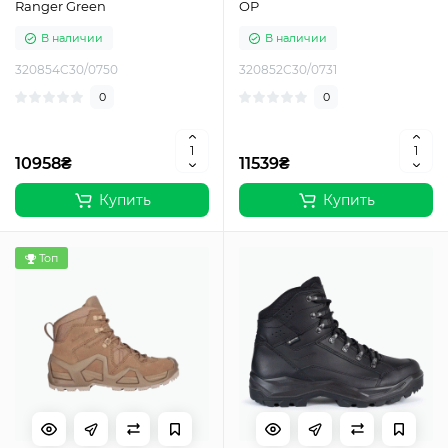
Ranger Green
OP
В наличии
В наличии
320854C30/0750
320852C30/0731
0
0
10958₴
11539₴
Купить
Купить
Топ