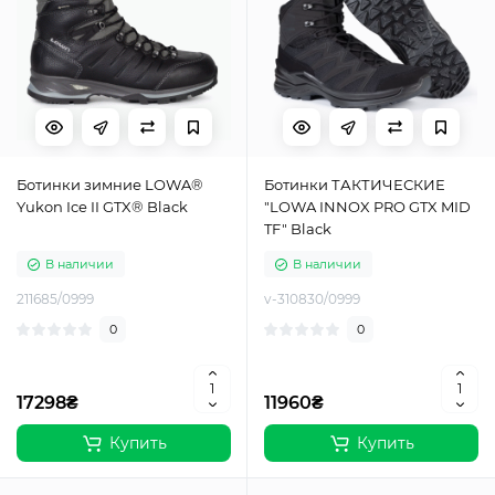
Ботинки зимние LOWA®
Ботинки ТАКТИЧЕСКИЕ
Yukon Ice II GTX® Black
"LOWA INNOX PRO GTX MID
TF" Black
В наличии
В наличии
211685/0999
v-310830/0999
0
0
17298₴
11960₴
Купить
Купить