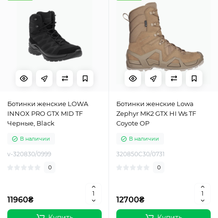
Ботинки женские LOWA
Ботинки женские Lowa
INNOX PRO GTX MID TF
Zephyr MK2 GTX HI Ws TF
Черные, Black
Coyote OP
В наличии
В наличии
v-320830/0999
320850C30/0731
0
0
11960₴
12700₴
Купить
Купить