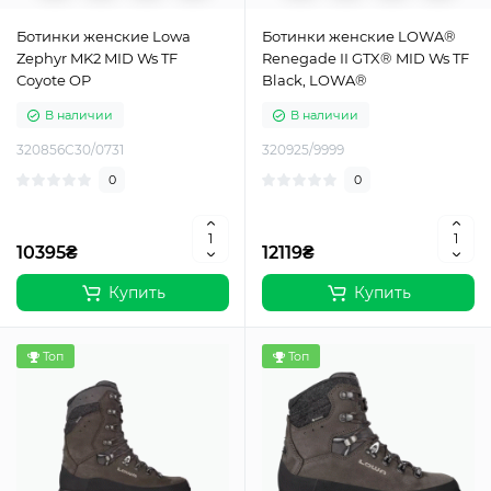
Ботинки женские Lowa
Ботинки женские LOWA®
Zephyr MK2 MID Ws TF
Renegade II GTX® MID Ws TF
Coyote OP
Black, LOWA®
В наличии
В наличии
320856C30/0731
320925/9999
0
0
10395₴
12119₴
Купить
Купить
Топ
Топ