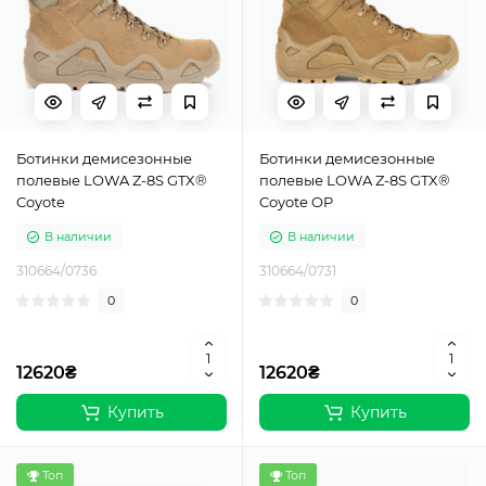
Ботинки демисезонные
Ботинки демисезонные
полевые LOWA Z-8S GTX®
полевые LOWA Z-8S GTX®
Coyote
Coyote OP
В наличии
В наличии
310664/0736
310664/0731
0
0
12620₴
12620₴
Купить
Купить
Топ
Топ