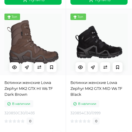
Топ
Топ
Ботинки женские Lowa
Ботинки женские Lowa
Zephyr MK2 GTX HI Ws TF
Zephyr MK2 GTX MID Ws TF
Dark Brown
Black
В наличии
В наличии
320850C30/0493
320854C30/0999
0
0