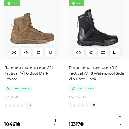
Топ
Топ
Ботинки тактические 5.11
Ботинки тактические 5.11
Tactical A/T 6 Boot Dark
Tactical A/T 8 Waterproof Side
Coyote
Zip Boot Black
В наличии
В наличии
12440-106
12444-019
0
0
10461₴
13317₴