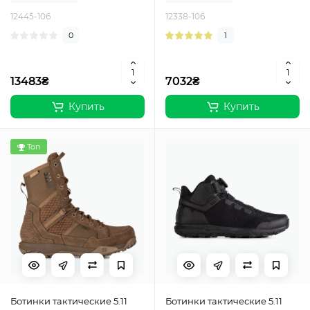
12445-106
12338-106
0
1
13483₴
7032₴
Купить
Купить
Топ
Ботинки тактические 5.11
Ботинки тактические 5.11