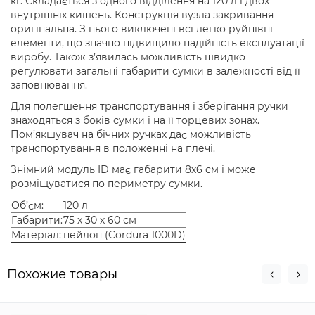
кг. Складається з одного відділення на 120 л і двох
внутрішніх кишень. Конструкція вузла закривання
оригінальна. З нього виключені всі легко руйнівні
елементи, що значно підвищило надійність експлуатації
виробу. Також з’явилась можливість швидко
регулювати загальні габарити сумки в залежності від її
заповнювання.
Для полегшення транспортування і зберігання ручки
знаходяться з боків сумки і на її торцевих зонах.
Пом’якшувач на бічних ручках дає можливість
транспортування в положенні на плечі.
Знімний модуль ID має габарити 8х6 см і може
розміщуватися по периметру сумки.
Об’єм:
120 л
Габарити:
75 х 30 х 60 см
Матеріал:
нейлон (Cordura 1000D)
Похожие товары