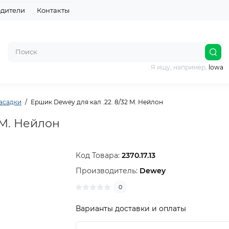
дители
Контакты
Я ищу, например,
lowa
асадки
Ершик Dewey для кал .22. 8/32 M. Нейлон
 M. Нейлон
Код Товара:
2370.17.13
Производитель:
Dewey
0
Варианты доставки и оплаты