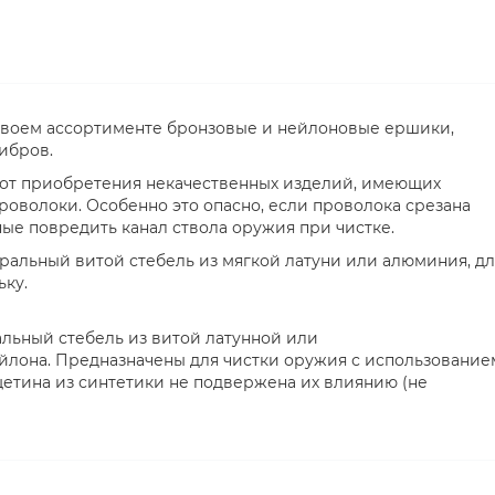
 своем ассортименте бронзовые и нейлоновые ершики,
ибров.
 от приобретения некачественных изделий, имеющих
роволоки. Особенно это опасно, если проволока срезана
ные повредить канал ствола оружия при чистке.
ральный витой стебель из мягкой латуни или алюминия, дл
ьку.
ьный стебель из витой латунной или
йлона. Предназначены для чистки оружия с использование
щетина из синтетики не подвержена их влиянию (не