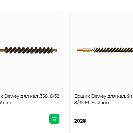
 Dewey дял кал .338. 8/32
Ершик Dewey для кал. 9 
ейлон
8/32 M. Нейлон
202₴