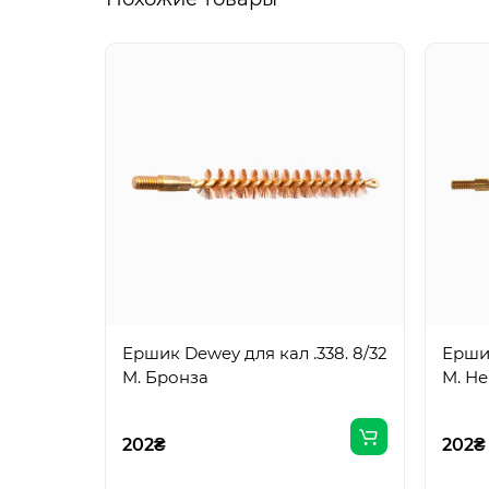
Ершик Dewey для кал .338. 8/32
Ершик
M. Бронза
M. Н
202₴
202₴