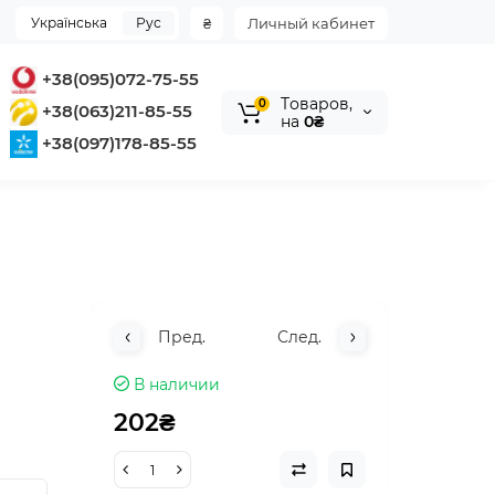
Українська
Рус
₴
Личный кабинет
+38(095)072-75-55
Tоваров,
0
+38(063)211-85-55
на
0₴
+38(097)178-85-55
Пред.
След.
В наличии
202₴