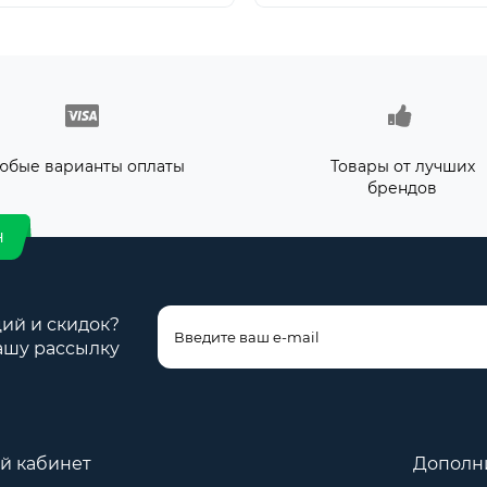
юбые варианты оплаты
Товары от лучших
брендов
н
ций и скидок?
ашу рассылку
й кабинет
Дополн