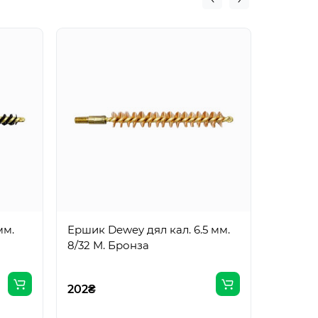
мм.
Ершик Dewey дял кал. 6.5 мм.
Ерш Dew
8/32 M. Бронза
для кал.
Алюмин
202₴
202₴