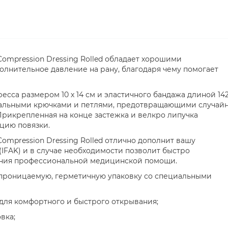
ompression Dressing Rolled обладает хорошими
лнительное давление на рану, благодаря чему помогает
сса размером 10 х 14 см и эластичного бандажа длиной 142
иальными крючками и петлями, предотвращающими случай
рикрепленная на конце застежка и велкро липучка
цию повязки.
ompression Dressing Rolled отлично дополнит вашу
IFAK) и в случае необходимости позволит быстро
ения профессиональной медицинской помощи.
епроницаемую, герметичную упаковку со специальными
х для комфортного и быстрого открывания;
вка;