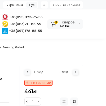
Українська
Рус
₴
Личный кабинет
+38(095)072-75-55
Tоваров,
0
+38(063)211-85-55
на
0₴
+38(097)178-85-55
Dressing Rolled
Пред.
След.
ое
Нет в наличии
441₴