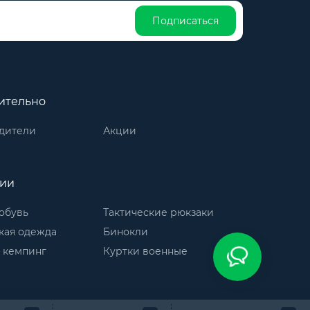
Подписаться
ительно
дители
Акции
рии
обувь
Тактические рюкзаки
кая одежда
Бинокли
 кемпинг
Куртки военные