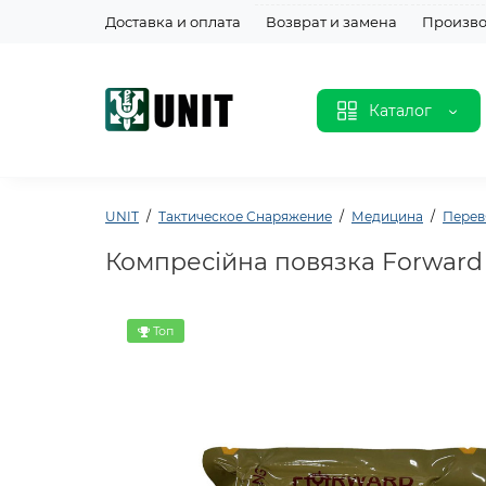
Доставка и оплата
Возврат и замена
Произво
Каталог
UNIT
Тактическое Снаряжение
Медицина
Перев
Компресійна повязка Forward 
Топ