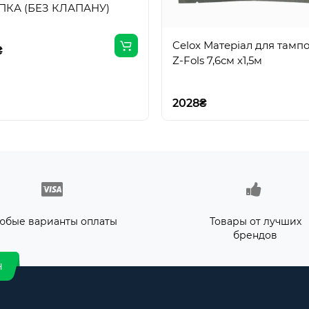
ПКА (БЕЗ КЛАПАНУ)
Celox Матеріал для тамп
₴
Z-Fols 7,6см х1,5м
2028₴
юбые варианты оплаты
Товары от лучших
брендов
н