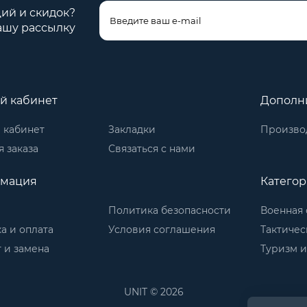
ций и скидок?
ашу рассылку
й кабинет
Дополн
 кабинет
Закладки
Произво
 заказа
Связаться с нами
мация
Катего
Политика безопасности
Военная 
а и оплата
Условия соглашения
Тактичес
 и замена
Туризм и
UNIT © 2026