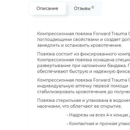
0
Описание
Отзывы
Компрессионная повязка Forward Trauma C
поглощающими свойствами и создает допо
замедлить и остановить кровотечение.
Повязка состоит из фиксированного компре
Компрессионная повязка оснащена спец
развертывание при наложении бандажа. П
обеспечивают быструю и надежную фикса
Компрессионная повязка Forward Trauma C
индивидуальную аптечку первой помощи (
стабилизировать кровотечение до получ
Повязка стерильная и упакована в водон
насечками, что облегчают ее открытие.
• Надрезы на всех 4-х конца
• Компактная и прочная упако