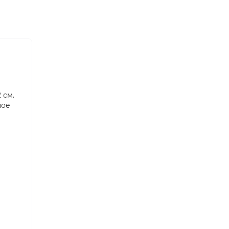
 см.
ное