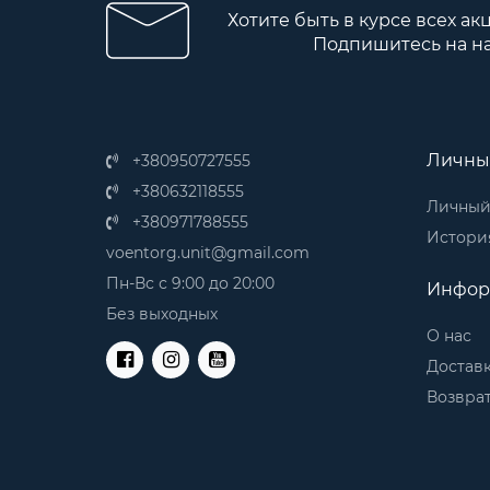
Хотите быть в курсе всех ак
Подпишитесь на н
Личны
+380950727555
+380632118555
Личный
+380971788555
История
voentorg.unit@gmail.com
Пн-Вс с 9:00 до 20:00
Инфор
Без выходных
О нас
Доставк
Возврат