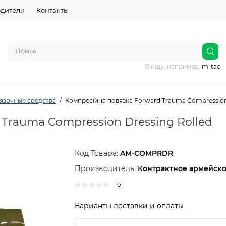
дители
Контакты
Я ищу, например,
m-tac
язочные средства
Компресійна повязка Forward Trauma Compression 
Trauma Compression Dressing Rolled
Код Товара:
AM-COMPRDR
Производитель:
Контрактное армейск
0
Варианты доставки и оплаты