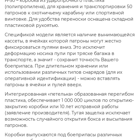
H-50 – коробка из ударопрочного пластика
(полипропилена), для хранения и транспортировки 50
патронов к охотничьему карабину или спортивной
винтовке. Для удобства переноски оснащена складной
пластиковой рукоятью.
Спецификой модели является наличие вынимающейся
кассеты, в ячейках которой патроны могут жестко
фиксироваться пулями вниз. Это исключит
деформацию носика пули при тряске багажа в
транспорте, а значит - сохранит точность Вашего
боеприпаса. При длительном хранении или
использовании различных типов снарядов (для их
оперативной идентификации) - можно вставлять
патроны в ячейки и пулей вверх.
Интегрированная «петелька» образованная перегибом
пластика, обеспечивает 1 000 000 циклов по открытию-
закрытию коробки или 10 лет исправной работы
(заявление производителя). Тугая защелка исключает
возможность случайного открытия бокса и высыпания
патронов.
Коробки выпускаются под боеприпасы различных