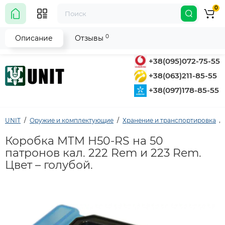
0
0
Описание
Отзывы
+38(095)072-75-55
+38(063)211-85-55
+38(097)178-85-55
UNIT
Оружие и комплектующие
Хранение и транспортировка
Коробка MTM H50-RS на 50
патронов кал. 222 Rem и 223 Rem.
Цвет – голубой.