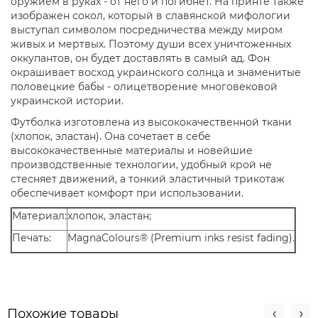
оружием в руках - от него и погибнет. На принте также
изображен сокол, который в славянской мифологии
выступал символом посредничества между миром
живых и мертвых. Поэтому души всех уничтоженных
оккупантов, он будет доставлять в самый ад. Фон
окрашивает восход украинского солнца и знаменитые
половецкие бабы - олицетворение многовековой
украинской истории.
Футболка изготовлена из высококачественной ткани
(хлопок, эластан). Она сочетает в себе
высококачественные материалы и новейшие
производственные технологии, удобный крой не
стесняет движений, а тонкий эластичный трикотаж
обеспечивает комфорт при использовании.
Материал:
хлопок, эластан;
Печать:
MagnaColours® (Premium inks resist fading).
Похожие товары