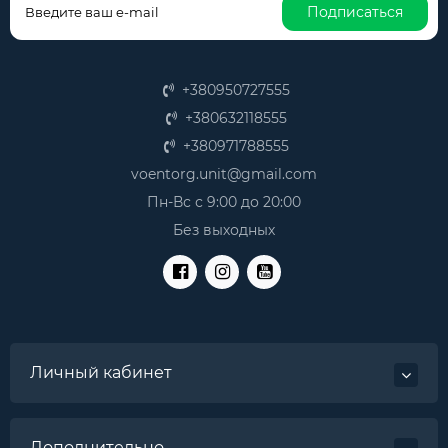
Подписаться
+380950727555
+380632118555
+380971788555
voentorg.unit@gmail.com
Пн-Вс с 9:00 до 20:00
Без выходных
Личный кабинет
Дополнительно