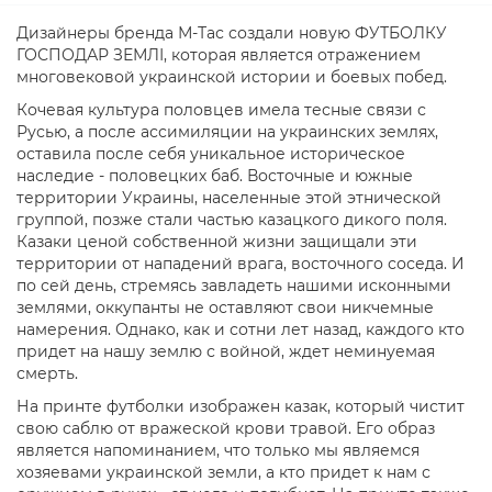
Дизайнеры бренда М-Тас создали новую ФУТБОЛКУ
ГОСПОДАР ЗЕМЛІ, которая является отражением
многовековой украинской истории и боевых побед.
Кочевая культура половцев имела тесные связи с
Русью, а после ассимиляции на украинских землях,
оставила после себя уникальное историческое
наследие - половецких баб. Восточные и южные
территории Украины, населенные этой этнической
группой, позже стали частью казацкого дикого поля.
Казаки ценой собственной жизни защищали эти
территории от нападений врага, восточного соседа. И
по сей день, стремясь завладеть нашими исконными
землями, оккупанты не оставляют свои никчемные
намерения. Однако, как и сотни лет назад, каждого кто
придет на нашу землю с войной, ждет неминуемая
смерть.
На принте футболки изображен казак, который чистит
свою саблю от вражеской крови травой. Его образ
является напоминанием, что только мы являемся
хозяевами украинской земли, а кто придет к нам с