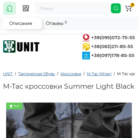
0
0
Описание
Отзывы
+38(095)072-75-55
+38(063)211-85-55
+38(097)178-85-55
UNIT
Тактическая Обувь
Кроссовки
M-Tac (Мтак)
M-Tac кро
M-Tac кроссовки Summer Light Black
Топ