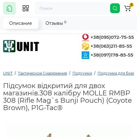
0
0
Описание
Отзывы
+38(095)072-75-55
+38(063)211-85-55
+38(097)178-85-55
UNIT
Тактическое Снаряжение
Подсумки
Подсумки для боеп
Підсумок відкритий для двох
магазинів.308 калібру MOLLE RMBP
308 (Rifle Mag`s Bunji Pouch) (Coyote
Brown), P1G-Tac®