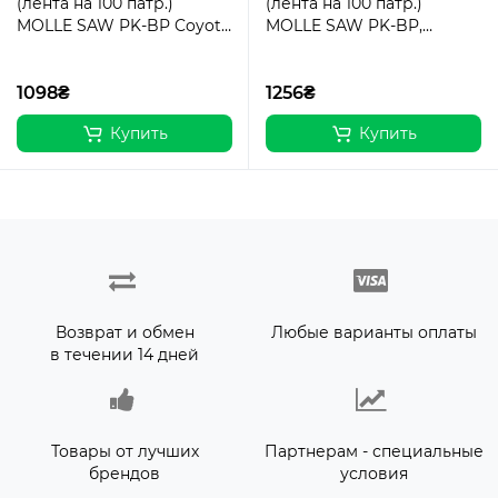
(лента на 100 патр.)
(лента на 100 патр.)
MOLLE SAW PK-BP Coyote
MOLLE SAW PK-BP,
Brown
MTP/MCU camo
1098₴
1256₴
Купить
Купить
Возврат и обмен
Любые варианты оплаты
в течении 14 дней
Товары от лучших
Партнерам - специальные
брендов
условия