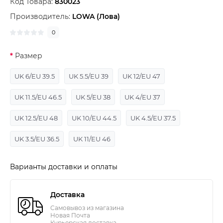
Код Товара:
830023
Производитель:
LOWA (Лова)
0
Размер
UK 6/EU 39.5
UK 5.5/EU 39
UK 12/EU 47
UK 11.5/EU 46.5
UK 5/EU 38
UK 4/EU 37
UK 12.5/EU 48
UK 10/EU 44.5
UK 4.5/EU 37.5
UK 3.5/EU 36.5
UK 11/EU 46
Варианты доставки и оплаты
Доставка
Самовывоз из магазина
Новая Почта
Курьерская доставка