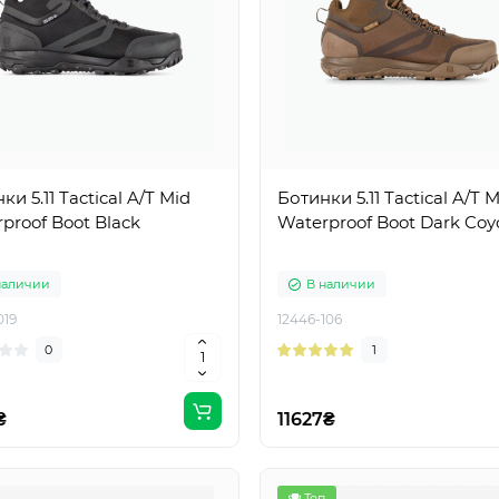
ки 5.11 Tactical A/T Mid
Ботинки 5.11 Tactical A/T 
proof Boot Black
Waterproof Boot Dark Coy
наличии
В наличии
019
12446-106
0
1
₴
11627₴
Топ