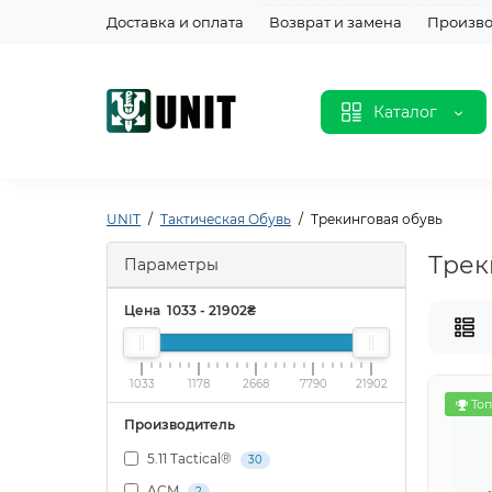
Доставка и оплата
Возврат и замена
Произво
Каталог
UNIT
Тактическая Обувь
Трекинговая обувь
Трек
Параметры
Цена
1033
-
21902
₴
1033
1178
2668
7790
21902
Топ
Производитель
5.11 Tactical®
30
ACM
2