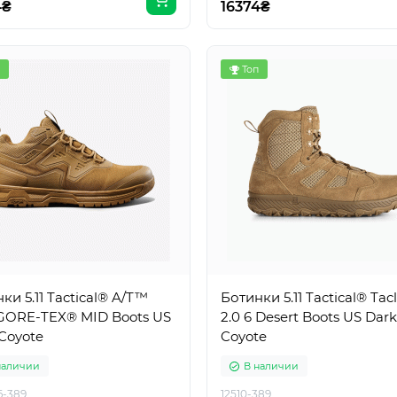
4₴
16374₴
Топ
ки 5.11 Tactical® A/T™
Ботинки 5.11 Tactical® Tac
 GORE-TEX® MID Boots US
2.0 6 Desert Boots US Dark
Coyote
Coyote
наличии
В наличии
6-389
12510-389