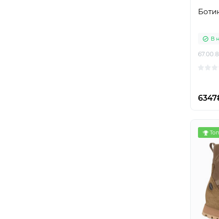
Ботин
В 
67.00.
6347
Топ