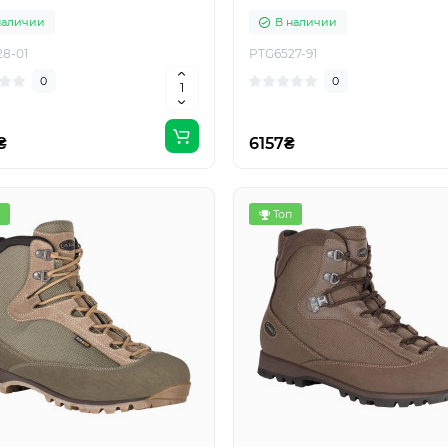
наличии
В наличии
8-01
PTG6527-91
0
0
₴
6157₴
Топ