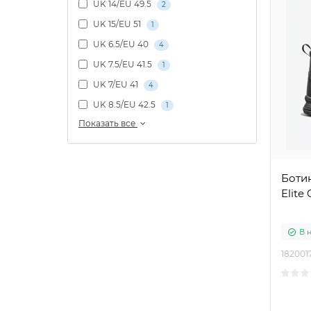
UK 14/EU 49.5
2
UK 15/EU 51
1
UK 6.5/EU 40
4
UK 7.5/EU 41.5
1
UK 7/EU 41
4
UK 8.5/EU 42.5
1
Показать все
Ботин
Elite
В 
182001