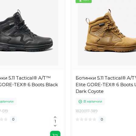
ки 5.11 Tactical® A/T™
Ботинки 5.11 Tactical® A/
 GORE-TEX® 6 Boots Black
Elite GORE-TEX® 6 Boots 
Dark Coyote
наличии
В наличии
7-019
1820017-389
0
0