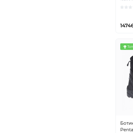
1474
Топ
Боти
Pent