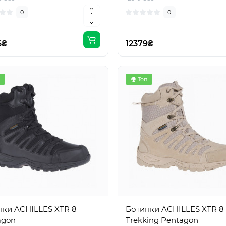
0
0
6₴
12379₴
Топ
нки ACHILLES XTR 8
Ботинки ACHILLES XTR 8
agon
Trekking Pentagon