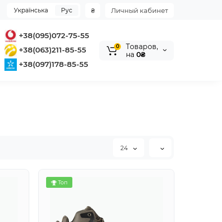
Українська
Рус
₴
Личный кабинет
+38(095)072-75-55
Tоваров,
0
+38(063)211-85-55
на
0₴
+38(097)178-85-55
24
Топ