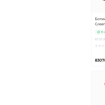
Ботин
Gree
В 
67.00.9
8307