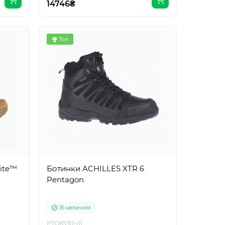
14746₴
Топ
lite™
Ботинки ACHILLES XTR 6
Pentagon
В наличии
PTG6530-01