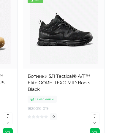
T™
Ботинки 5.11 Tactical® A/T™
US
Elite GORE-TEX® MID Boots
Black
В наличии
1820016-019
0