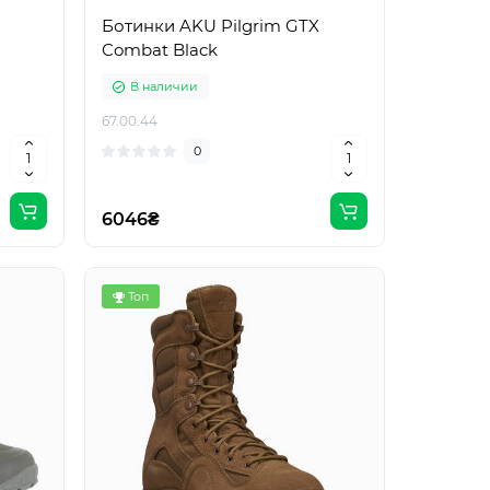
Ботинки AKU Pilgrim GTX
Combat Black
В наличии
67.00.44
0
6046₴
Топ