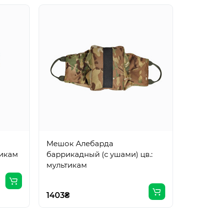
Мешок Алебарда
Мешок 
тикам
баррикадный (с ушами) цв.:
баррика
мультикам
олива
1403₴
1403₴