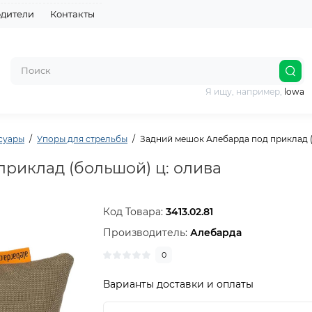
дители
Контакты
Я ищу, например,
lowa
суары
Упоры для стрельбы
Задний мешок Алебарда под приклад (
риклад (большой) ц: олива
Код Товара:
3413.02.81
Производитель:
Алебарда
0
Варианты доставки и оплаты