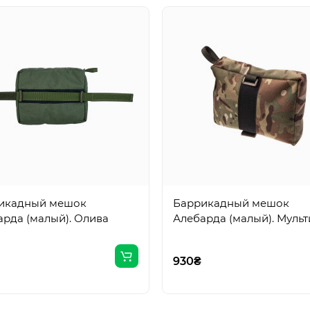
икадный мешок
Баррикадный мешок
арда (малый). Олива
Алебарда (малый). Муль
930₴