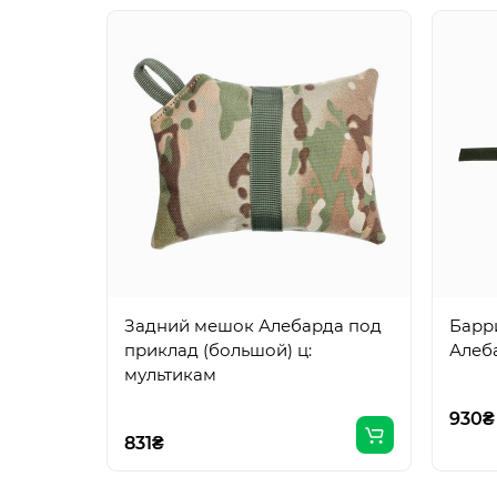
Задний мешок Алебарда под
Барр
приклад (большой) ц:
Алеб
мультикам
930₴
831₴