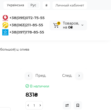
Українська
Рус
₴
Личный кабинет
+38(095)072-75-55
Tоваров,
0
+38(063)211-85-55
на
0₴
+38(097)178-85-55
большой) ц: олива
Пред.
След.
В наличии
831₴