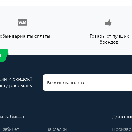
юбые варианты оплаты
Товары от лучших
брендов
н
ций и скидок?
ашу рассылку
й кабинет
Дополн
 кабинет
Закладки
Произво