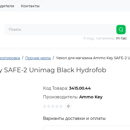
дители
Контакты
Я ищу, например,
m-tac
портировка
Прочие чехлы
Чехол для магазина Ammo Key SAFE-2 U
 SAFE-2 Unimag Black Hydrofob
Код Товара:
3415.00.44
Производитель:
Ammo Key
0
Варианты доставки и оплаты