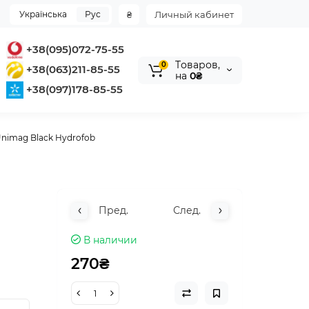
Українська
Рус
₴
Личный кабинет
+38(095)072-75-55
Tоваров,
0
+38(063)211-85-55
на
0₴
+38(097)178-85-55
nimag Black Hydrofob
Пред.
След.
В наличии
270₴