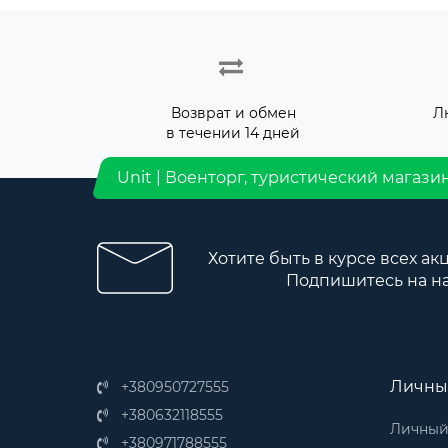
Возврат и обмен
Л
в течении 14 дней
Unit | Военторг, туристический магази
Хотите быть в курсе всех ак
Подпишитесь на н
Личны
+380950727555
+380632118555
Личный
+380971788555