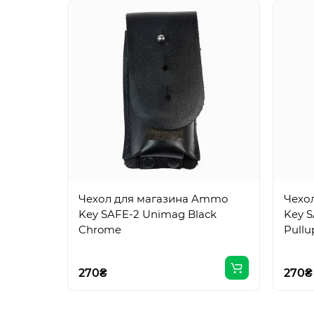
Чехол для магазина Ammo
Чехо
Key SAFE-2 Unimag Black
Key S
Chrome
Pullu
270₴
270₴