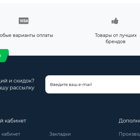
юбые варианты оплаты
Товары от лучших
брендов
н
ций и скидок?
ашу рассылку
й кабинет
Дополн
 кабинет
Закладки
Произво