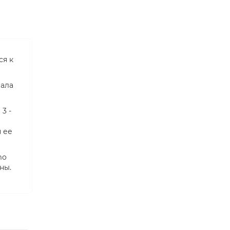
ся к
иала
3 -
 ее
mo
ны.