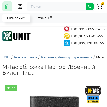
0
0
Описание
Отзывы
+38(095)072-75-55
+38(063)211-85-55
+38(097)178-85-55
UNIT
Рюкзаки сумки
Кошельки, Чехлы для документов
M-Tac 
M-Tac обложка Паспорт/Военный
Билет Пират
Топ