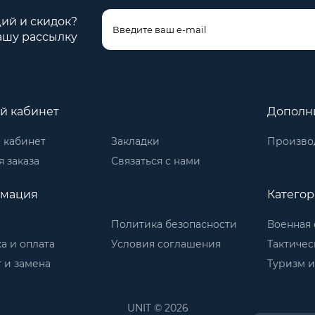
ций и скидок?
ашу рассылку
й кабинет
Дополн
 кабинет
Закладки
Произво
 заказа
Связаться с нами
мация
Катего
Политика безопасности
Военная 
а и оплата
Условия соглашения
Тактичес
 и замена
Туризм и
UNIT © 2026