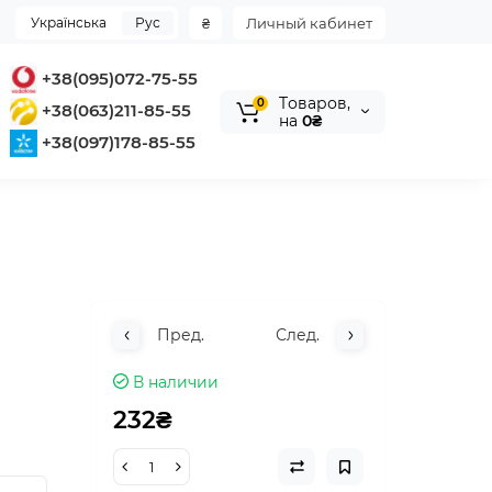
Українська
Рус
₴
Личный кабинет
+38(095)072-75-55
Tоваров,
0
+38(063)211-85-55
на
0₴
+38(097)178-85-55
Пред.
След.
В наличии
232₴