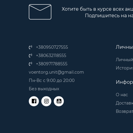
Хотите быть в курсе всех ак
Подпишитесь на н
Личны
+380950727555
+380632118555
Личный
+380971788555
История
voentorg.unit@gmail.com
Пн-Вс с 9:00 до 20:00
Инфор
Без выходных
О нас
Доставк
Возврат