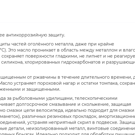
ее антикоррозийную защиту.
иты частей оголённого металла, даже при крайне
0°С). Это масло проникает в область между металлом и влаго
 сохраняет поверхности гладкими, не липнет и не реагируе
 силикона, хлорированных гидрокарбонатов и разрушающ
 защищенным от ржавчины в течение длительного времени, 
асло устраняет пороховой нагар и остатки томпака, сохран
хоженными и защищенными.
хода за рыболовными удилищами, телескопическими
ивает долгосрочное смазывание и скольжение, защищая
о смазки цепи велосипеда, идеально подходит для смазки
 манеток), различных резиновых прокладок, амортизационн
х соединений, устраняя неприятный скрип в подвеске. Защи
ые детали, неизолированный металл, винтовые соединени
одяных брызгах. Идеально подходит для обработки пищащих