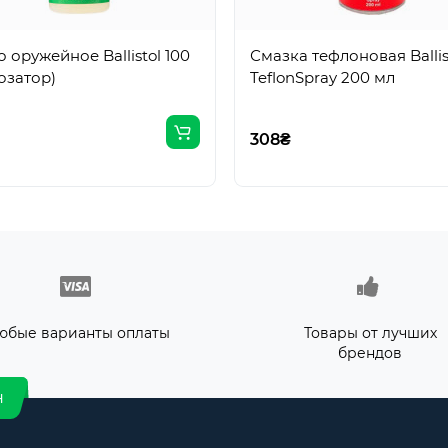
 оружейное Ballistol 100
Смазка тефлоновая Ballis
озатор)
TeflonSpray 200 мл
308₴
юбые варианты оплаты
Товары от лучших
брендов
н