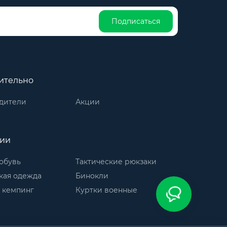
Подписаться
ительно
дители
Акции
рии
обувь
Тактические рюкзаки
кая одежда
Бинокли
 кемпинг
Куртки военные