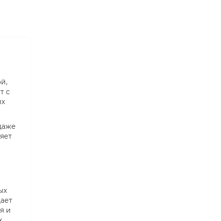
й,
т с
их
даже
яет
ых
щает
я и
,