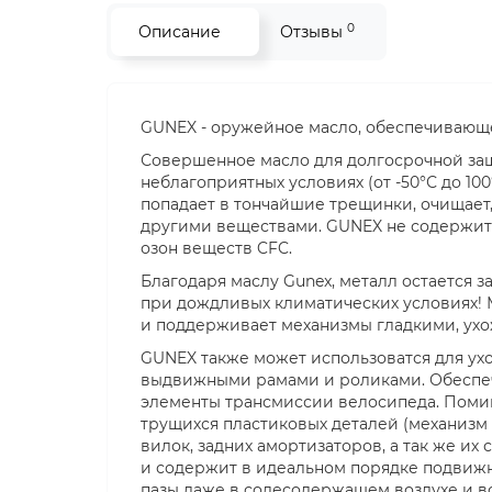
0
Описание
Отзывы
GUNEX - оружейное масло, обеспечивающ
Совершенное масло для долгосрочной защ
неблагоприятных условиях (от -50°С до 10
попадает в тончайшие трещинки, очищает,
другими веществами. GUNEX не содержит
озон веществ CFC.
Благодаря маслу Gunex, металл остается
при дождливых климатических условиях! М
и поддерживает механизмы гладкими, у
GUNEX также может использоватся для у
выдвижными рамами и роликами. Обеспеч
элементы трансмиссии велосипеда. Помим
трущихся пластиковых деталей (механизм
вилок, задних амортизаторов, а так же и
и содержит в идеальном порядке подвижн
пазы даже в солесодержащем воздухе и в