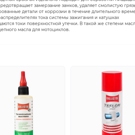
едотвращает замерзание замков, удаляет смолистую гряз
рованные детали от коррозии в течение длительного врем
 распределителях тока системы зажигания и катушках
щаются токи поверхностной утечки. В такой же степени мас
цепного масла для мотоциклов.