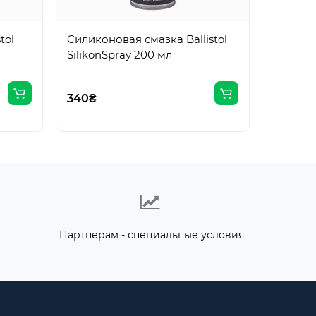
Ballisto
мл
tol
Cиликоновая смазка Ballistol
SilikonSpray 200 мл
346₴
340₴
Партнерам - специальные условия